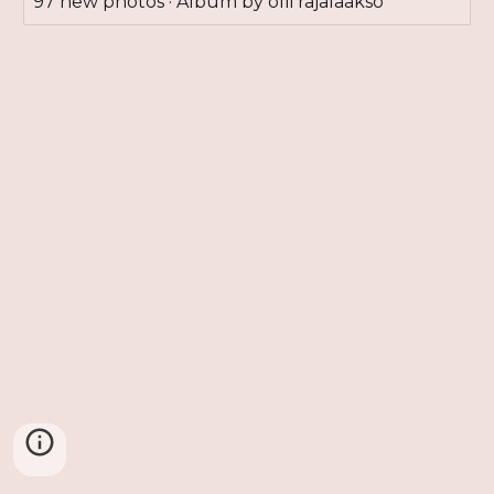
97 new photos · Album by olli rajalaakso